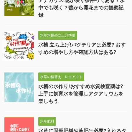
アナカリス 花が咲く条件ってある？水
中でも咲く？蕾から開花までの観察記
録
水草水槽の立上げ準備
水槽 立ち上げ!バクテリアは必要? おす
すめの増やし方や確認方法はある?
水草の植替え・レイアウト
水槽の水作り!おすすめ水質検査薬は?
上手に飼育水を管理しアクアリウムを
楽しもう
水草肥料
水草に固形肥料や液肥は必要?入れるタ