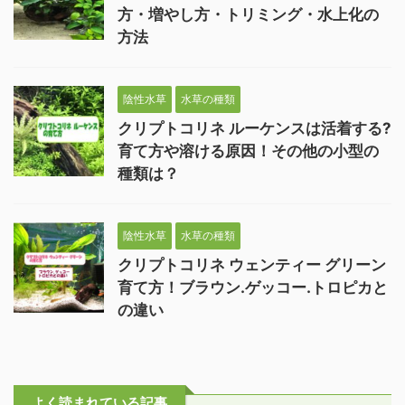
方・増やし方・トリミング・水上化の
方法
陰性水草
水草の種類
クリプトコリネ ルーケンスは活着する?
育て方や溶ける原因！その他の小型の
種類は？
陰性水草
水草の種類
クリプトコリネ ウェンティー グリーン
育て方！ブラウン.ゲッコー.トロピカと
の違い
よく読まれている記事