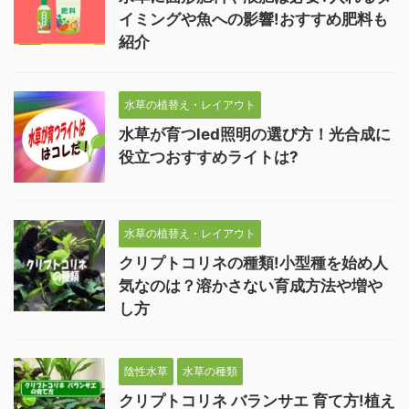
イミングや魚への影響!おすすめ肥料も
紹介
水草の植替え・レイアウト
水草が育つled照明の選び方！光合成に
役立つおすすめライトは?
水草の植替え・レイアウト
クリプトコリネの種類!小型種を始め人
気なのは？溶かさない育成方法や増や
し方
陰性水草
水草の種類
クリプトコリネ バランサエ 育て方!植え