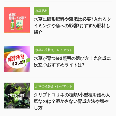
水草肥料
水草に固形肥料や液肥は必要?入れるタ
イミングや魚への影響!おすすめ肥料も
紹介
水草の植替え・レイアウト
水草が育つled照明の選び方！光合成に
役立つおすすめライトは?
水草の植替え・レイアウト
クリプトコリネの種類!小型種を始め人
気なのは？溶かさない育成方法や増や
し方