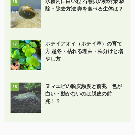
水槽内に白い粒 石巻貝の卵対策 駆
16
除・除去方法 卵を食べる生体は？
ホテイアオイ（ホテイ草）の育て
17
方 越冬・枯れる理由・株分けと増
やし方
ヌマエビの脱皮頻度と前兆 色が
18
白い・動かないのは脱皮の前
兆！？