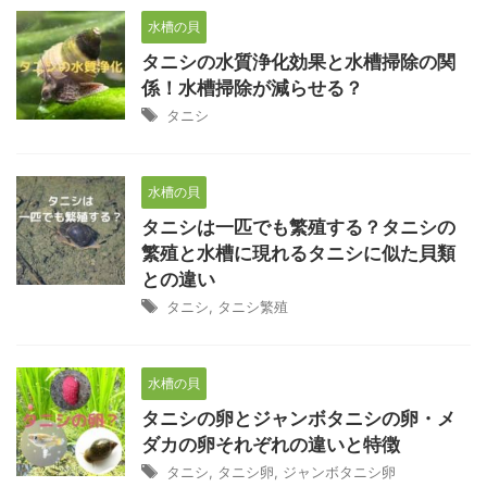
水槽の貝
タニシの水質浄化効果と水槽掃除の関
係！水槽掃除が減らせる？
タニシ
水槽の貝
タニシは一匹でも繁殖する？タニシの
繁殖と水槽に現れるタニシに似た貝類
との違い
タニシ
,
タニシ繁殖
水槽の貝
タニシの卵とジャンボタニシの卵・メ
ダカの卵それぞれの違いと特徴
タニシ
,
タニシ卵
,
ジャンボタニシ卵