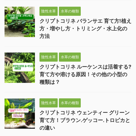
陰性水草
水草の種類
クリプトコリネ バランサエ 育て方!植え
方・増やし方・トリミング・水上化の
方法
陰性水草
水草の種類
クリプトコリネ ルーケンスは活着する?
育て方や溶ける原因！その他の小型の
種類は？
陰性水草
水草の種類
クリプトコリネ ウェンティー グリーン
育て方！ブラウン.ゲッコー.トロピカと
の違い