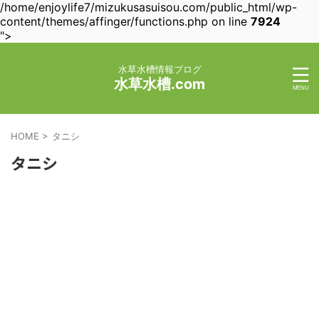
/home/enjoylife7/mizukusasuisou.com/public_html/wp-
content/themes/affinger/functions.php on line
7924
">
水草水槽情報ブログ
水草水槽.com
HOME
>
タニシ
タニシ