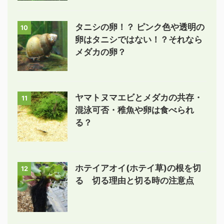
タニシの卵！？ ピンク色や透明の
10
卵はタニシではない！？それなら
メダカの卵？
ヤマトヌマエビとメダカの共存・
11
混泳可否・稚魚や卵は食べられ
る？
ホテイアオイ(ホテイ草)の根を切
12
る 切る理由と切る時の注意点