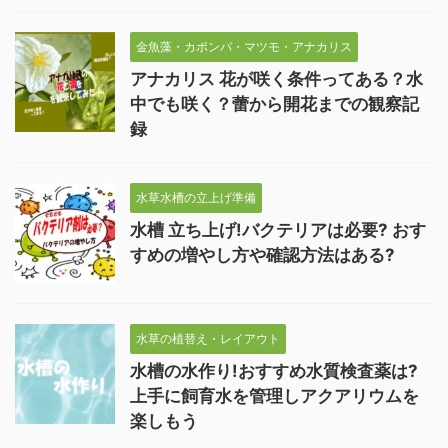
金魚藻・カボンバ・マツモ・アナカリス
アナカリス 花が咲く条件ってある？水
中でも咲く？蕾から開花までの観察記
録
水草水槽の立上げ準備
水槽 立ち上げ!バクテリアは必要? おす
すめの増やし方や確認方法はある?
水草の植替え・レイアウト
水槽の水作り!おすすめ水質検査薬は?
上手に飼育水を管理しアクアリウムを
楽しもう