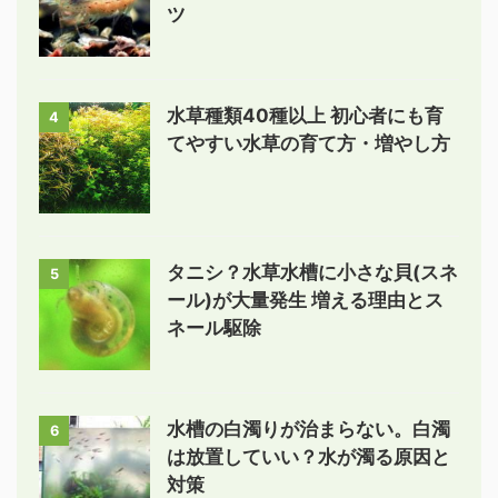
ツ
水草種類40種以上 初心者にも育
4
てやすい水草の育て方・増やし方
タニシ？水草水槽に小さな貝(スネ
5
ール)が大量発生 増える理由とス
ネール駆除
水槽の白濁りが治まらない。白濁
6
は放置していい？水が濁る原因と
対策