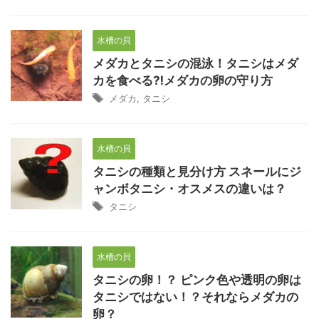
水槽の貝
メダカとタニシの混泳！タニシはメダ
カを食べる⁈メダカの卵の守り方
メダカ
,
タニシ
水槽の貝
タニシの種類と見分け方 スネールにジ
ャンボタニシ・オスメスの違いは？
タニシ
水槽の貝
タニシの卵！？ ピンク色や透明の卵は
タニシではない！？それならメダカの
卵？