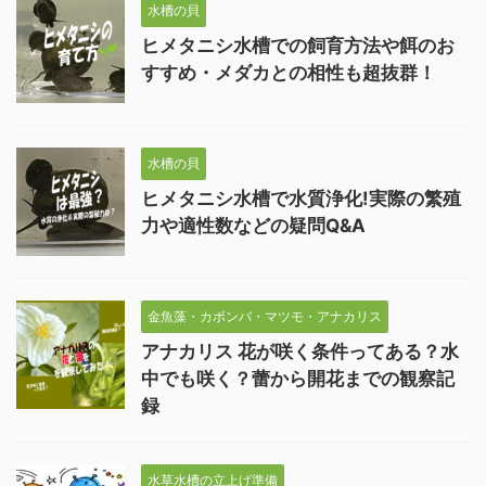
水槽の貝
ヒメタニシ水槽での飼育方法や餌のお
すすめ・メダカとの相性も超抜群！
水槽の貝
ヒメタニシ水槽で水質浄化!実際の繁殖
力や適性数などの疑問Q&A
金魚藻・カボンバ・マツモ・アナカリス
アナカリス 花が咲く条件ってある？水
中でも咲く？蕾から開花までの観察記
録
水草水槽の立上げ準備