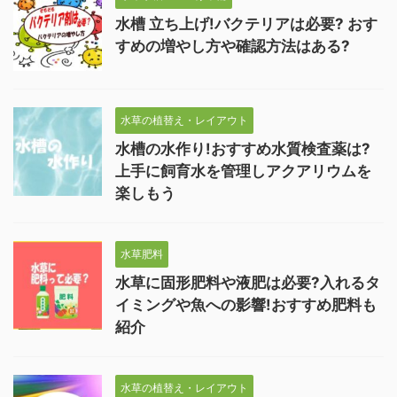
水槽 立ち上げ!バクテリアは必要? おす
すめの増やし方や確認方法はある?
水草の植替え・レイアウト
水槽の水作り!おすすめ水質検査薬は?
上手に飼育水を管理しアクアリウムを
楽しもう
水草肥料
水草に固形肥料や液肥は必要?入れるタ
イミングや魚への影響!おすすめ肥料も
紹介
水草の植替え・レイアウト