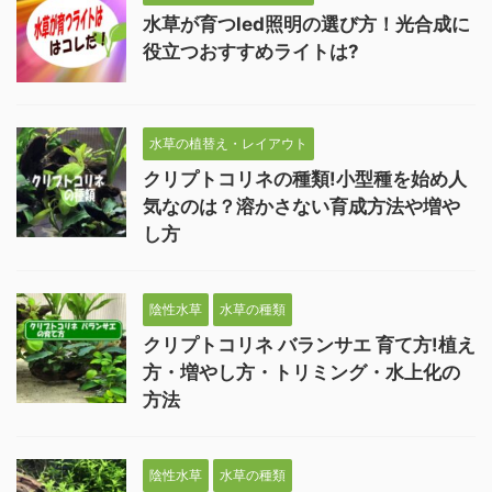
水草が育つled照明の選び方！光合成に
役立つおすすめライトは?
水草の植替え・レイアウト
クリプトコリネの種類!小型種を始め人
気なのは？溶かさない育成方法や増や
し方
陰性水草
水草の種類
クリプトコリネ バランサエ 育て方!植え
方・増やし方・トリミング・水上化の
方法
陰性水草
水草の種類