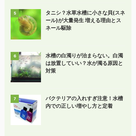
タニシ？水草水槽に小さな貝(スネ
5
ール)が大量発生 増える理由とス
ネール駆除
水槽の白濁りが治まらない。白濁
6
は放置していい？水が濁る原因と
対策
バクテリアの入れすぎ注意！水槽
7
内での正しい増やし方と定着