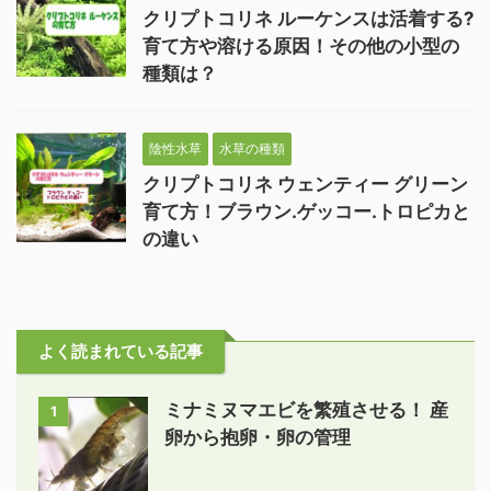
クリプトコリネ ルーケンスは活着する?
育て方や溶ける原因！その他の小型の
種類は？
陰性水草
水草の種類
クリプトコリネ ウェンティー グリーン
育て方！ブラウン.ゲッコー.トロピカと
の違い
よく読まれている記事
ミナミヌマエビを繁殖させる！ 産
1
卵から抱卵・卵の管理