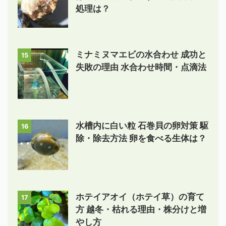
処理は？
ミナミヌマエビの水合わせ 成功と
15
失敗の理由 水合わせ時間・点滴法
水槽内に白い粒 石巻貝の卵対策 駆
16
除・除去方法 卵を食べる生体は？
ホテイアオイ（ホテイ草）の育て
17
方 越冬・枯れる理由・株分けと増
やし方