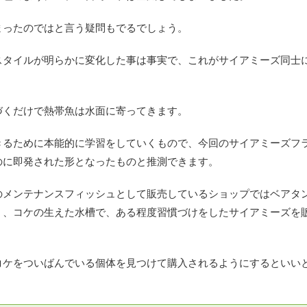
まったのではと言う疑問もでるでしょう。
スタイルが明らかに変化した事は事実で、これがサイアミーズ同士
づくだけで熱帯魚は水面に寄ってきます。
きるために本能的に学習をしていくもので、今回のサイアミーズフ
のに即発された形となったものと推測できます。
のメンテナンスフィッシュとして販売しているショップではベアタ
く、コケの生えた水槽で、ある程度習慣づけをしたサイアミーズを
コケをついばんでいる個体を見つけて購入されるようにするといい