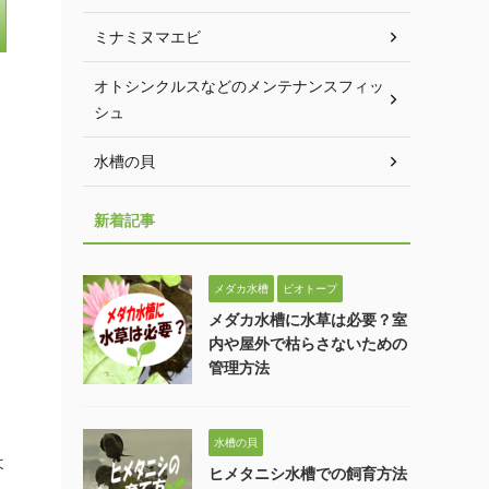
ミナミヌマエビ
オトシンクルスなどのメンテナンスフィッ
シュ
水槽の貝
新着記事
メダカ水槽
ビオトープ
メダカ水槽に水草は必要？室
内や屋外で枯らさないための
管理方法
水槽の貝
よ
ヒメタニシ水槽での飼育方法