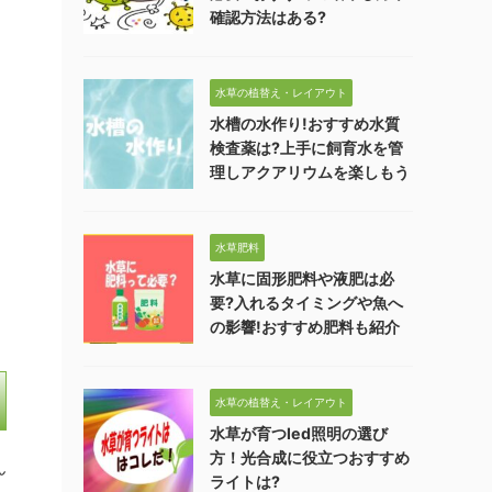
確認方法はある?
水草の植替え・レイアウト
水槽の水作り!おすすめ水質
検査薬は?上手に飼育水を管
理しアクアリウムを楽しもう
水草肥料
水草に固形肥料や液肥は必
要?入れるタイミングや魚へ
の影響!おすすめ肥料も紹介
水草の植替え・レイアウト
水草が育つled照明の選び
方！光合成に役立つおすすめ
ん
ライトは?