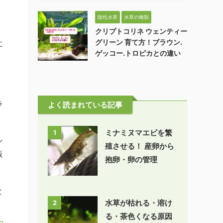
陰性水草
水草の種類
クリプトコリネ ウェンティー
グリーン 育て方！ブラウン.
に
ゲッコー.トロピカとの違い
ラ
よく読まれている記事
ミナミヌマエビを繁
1
ン
殖させる！ 産卵から
販
抱卵・卵の管理
と
水草が枯れる・溶け
2
る・茶色くなる原因