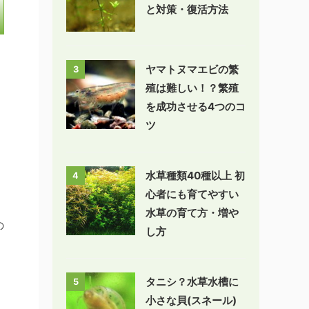
と対策・復活方法
ヤマトヌマエビの繁
3
殖は難しい！？繁殖
を成功させる4つのコ
ツ
水草種類40種以上 初
4
心者にも育てやすい
水草の育て方・増や
の
し方
タニシ？水草水槽に
5
小さな貝(スネール)