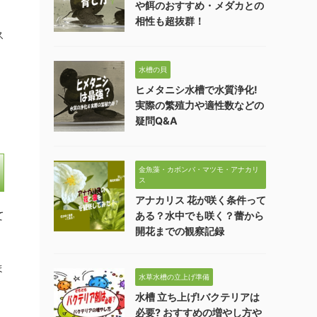
や餌のおすすめ・メダカとの
相性も超抜群！
ス
水槽の貝
ヒメタニシ水槽で水質浄化!
実際の繁殖力や適性数などの
疑問Q&A
金魚藻・カボンバ・マツモ・アナカリ
ス
アナカリス 花が咲く条件って
て
ある？水中でも咲く？蕾から
開花までの観察記録
ま
水草水槽の立上げ準備
水槽 立ち上げ!バクテリアは
必要? おすすめの増やし方や