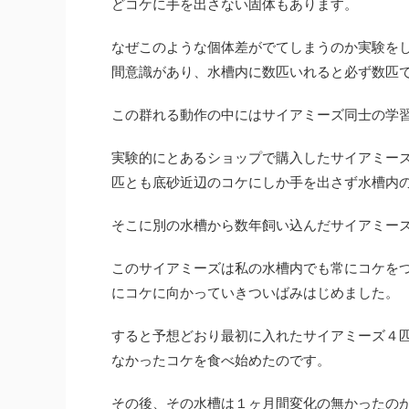
どコケに手を出さない固体もあります。
なぜこのような個体差がでてしまうのか実験を
間意識があり、水槽内に数匹いれると必ず数匹
この群れる動作の中にはサイアミーズ同士の学
実験的にとあるショップで購入したサイアミー
匹とも底砂近辺のコケにしか手を出さず水槽内
そこに別の水槽から数年飼い込んだサイアミー
このサイアミーズは私の水槽内でも常にコケを
にコケに向かっていきついばみはじめました。
すると予想どおり最初に入れたサイアミーズ４
なかったコケを食べ始めたのです。
その後、その水槽は１ヶ月間変化の無かったの