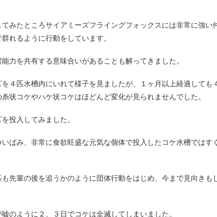
してみたところサイアミーズフライングフォックスには非常に強い
で群れるように行動をしています。
習能力を共有する意味合いがあることも解ってきました。
ズを４匹水槽内にいれて様子を見ましたが、１ヶ月以上経過しても
の糸状コケやハケ状コケはほどんど変化が見られませんでした。
ズを投入してみました。
ついばみ、非常に食欲旺盛な元気な個体で投入したコケ水槽ではす
匹も先輩の後を追うかのように団体行動をはじめ、今まで見向きも
が嘘のように２、３日でコケは全滅してしまいました。