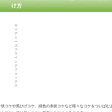
け方
サ
イ
ア
ミ
ー
ズ
フ
ラ
イ
ン
グ
フ
ォ
ッ
ク
ス
ケ状コケや黒ひげコケ、緑色の糸状コケなど様々なコケをついばむ