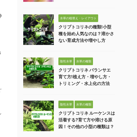
仲
水草の植替え・レイアウト
クリプトコリネの種類!小型
種を始め人気なのは？溶かさ
ない育成方法や増やし方
４
陰性水草
水草の種類
クリプトコリネ バランサエ
育て方!植え方・増やし方・
トリミング・水上化の方法
ぐ
陰性水草
水草の種類
し
クリプトコリネ ルーケンスは
活着する?育て方や溶ける原
因！その他の小型の種類は？