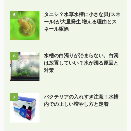
タニシ？水草水槽に小さな貝(スネ
5
ール)が大量発生 増える理由とス
ネール駆除
水槽の白濁りが治まらない。白濁
6
は放置していい？水が濁る原因と
対策
バクテリアの入れすぎ注意！水槽
7
内での正しい増やし方と定着