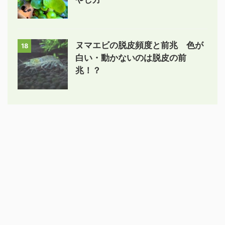
ヌマエビの脱皮頻度と前兆 色が
18
白い・動かないのは脱皮の前
兆！？