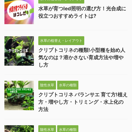
水草が育つled照明の選び方！光合成に
役立つおすすめライトは?
水草の植替え・レイアウト
クリプトコリネの種類!小型種を始め人
気なのは？溶かさない育成方法や増や
し方
陰性水草
水草の種類
クリプトコリネ バランサエ 育て方!植え
方・増やし方・トリミング・水上化の
方法
陰性水草
水草の種類