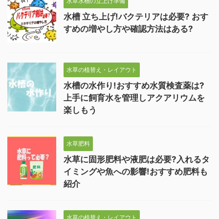
水草水槽の立上げ準備
水槽 立ち上げ!バクテリアは必要? おす
すめの増やし方や確認方法はある?
水草の植替え・レイアウト
水槽の水作り!おすすめ水質検査薬は?
上手に飼育水を管理しアクアリウムを
楽しもう
水草肥料
水草に固形肥料や液肥は必要?入れるタ
イミングや魚への影響!おすすめ肥料も
紹介
水草の植替え・レイアウト