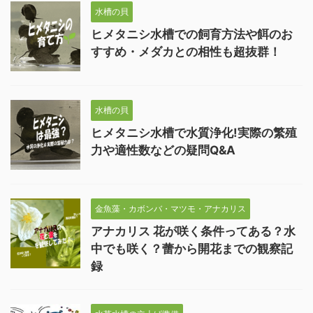
水槽の貝
ヒメタニシ水槽での飼育方法や餌のお
すすめ・メダカとの相性も超抜群！
水槽の貝
ヒメタニシ水槽で水質浄化!実際の繁殖
力や適性数などの疑問Q&A
金魚藻・カボンバ・マツモ・アナカリス
アナカリス 花が咲く条件ってある？水
中でも咲く？蕾から開花までの観察記
録