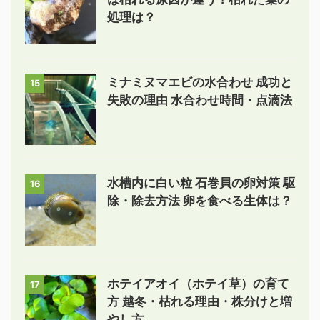
処理は？
ミナミヌマエビの水合わせ 成功と
15
失敗の理由 水合わせ時間・点滴法
水槽内に白い粒 石巻貝の卵対策 駆
16
除・除去方法 卵を食べる生体は？
ホテイアオイ（ホテイ草）の育て
17
方 越冬・枯れる理由・株分けと増
やし方