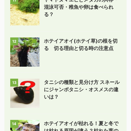
11
混泳可否・稚魚や卵は食べられ
る？
ホテイアオイ(ホテイ草)の根を切
12
る 切る理由と切る時の注意点
タニシの種類と見分け方 スネール
13
にジャンボタニシ・オスメスの違
いは？
ホテイアオイが枯れる！夏と冬で
14
は枯れる原因が違う？枯れた葉の